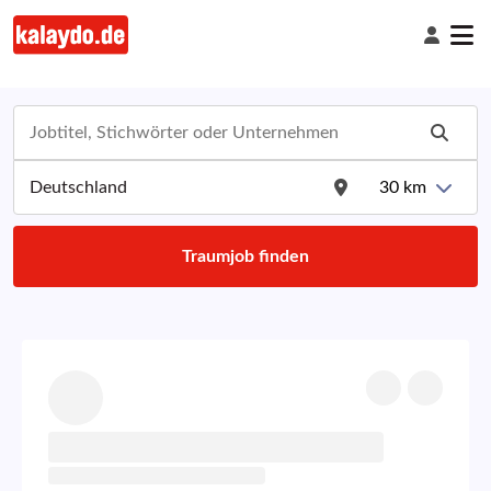
30
km
Traumjob finden