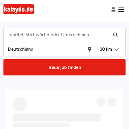
30
km
Traumjob finden