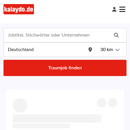
30
km
Traumjob finden