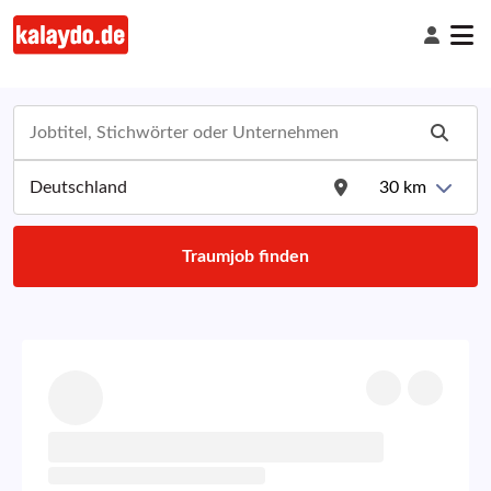
30
km
Traumjob finden