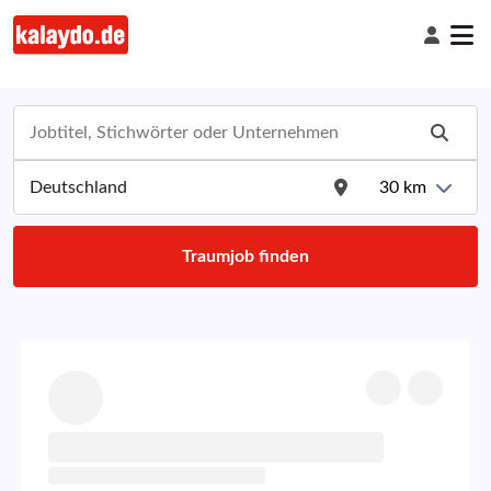
30
km
Traumjob finden