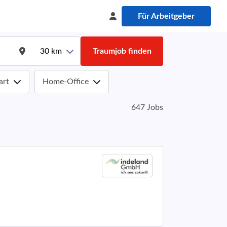
Für Arbeitgeber
30
km
Traumjob finden
art
Home-Office
647 Jobs