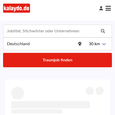
30
km
Traumjob finden