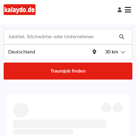
30
km
Traumjob finden