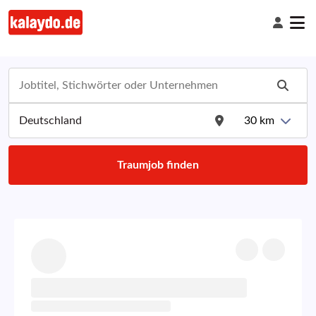
30
km
Traumjob finden